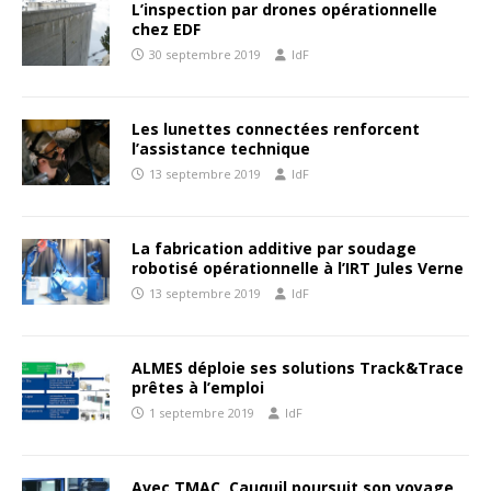
L’inspection par drones opérationnelle
chez EDF
30 septembre 2019
IdF
Les lunettes connectées renforcent
l’assistance technique
13 septembre 2019
IdF
La fabrication additive par soudage
robotisé opérationnelle à l’IRT Jules Verne
13 septembre 2019
IdF
ALMES déploie ses solutions Track&Trace
prêtes à l’emploi
1 septembre 2019
IdF
Avec TMAC, Cauquil poursuit son voyage