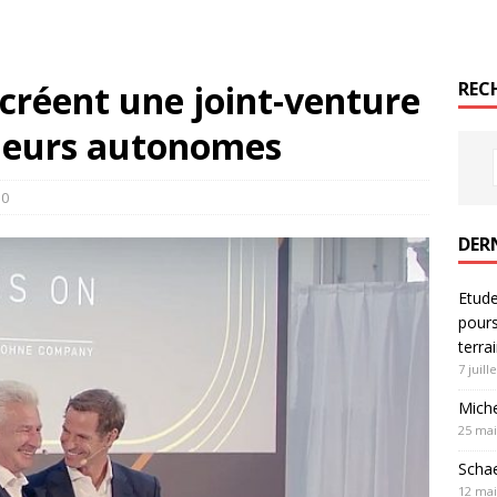
créent une joint-venture
RECH
neurs autonomes
0
DER
Etude
pours
terra
7 juill
Mich
25 mai
Schae
12 mai