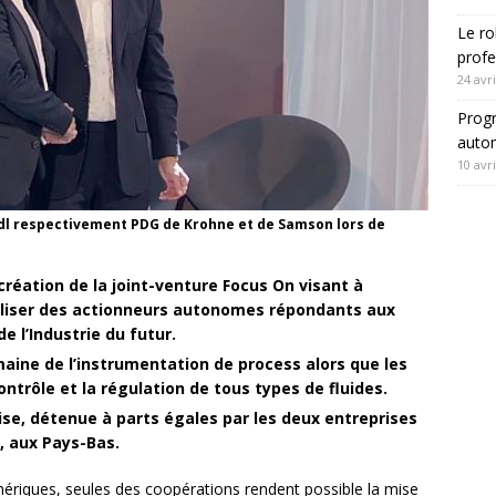
Le ro
profe
24 avri
Progr
autom
10 avri
dl respectivement PDG de Krohne et de Samson lors de
réation de la joint-venture Focus On visant à
aliser des actionneurs autonomes répondants aux
e l’Industrie du futur.
aine de l’instrumentation de process alors que les
ntrôle et la régulation de tous types de fluides.
ise, détenue à parts égales par les deux entreprises
, aux Pays-Bas.
mériques, seules des coopérations rendent possible la mise