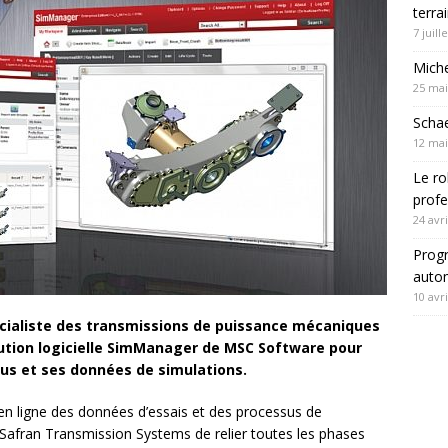
terra
7 juill
Mich
25 mai
Schae
12 mai
Le ro
profe
24 avri
Progr
autom
10 avri
cialiste des transmissions de puissance mécaniques
olution logicielle SimManager de MSC Software pour
us et ses données de simulations.
en ligne des données d’essais et des processus de
Safran Transmission Systems de relier toutes les phases