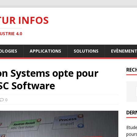
TUR INFOS
STRIE 4.0
OLOGIES
APPLICATIONS
SOLUTIONS
EVÈNEMENT
on Systems opte pour
RECH
C Software
0
DER
Etude
pours