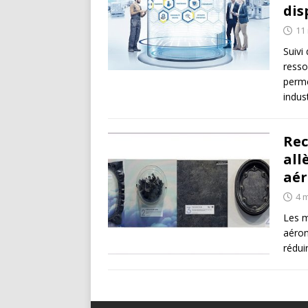
dis
11
Suivi
resso
perme
indust
Rec
all
aér
4 
Les m
aéron
rédui