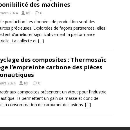
ponibilité des machines
 mars 2024
IdF
0
 de production Les données de production sont des
urces précieuses. Exploitées de façons pertinentes, elles
ttent d’améliorer significativement la performance
rielle. La collecte et
[…]
yclage des composites : Thermosaïc
ège l’empreinte carbone des pièces
onautiques
mars 2024
IdF
0
atériaux composites présentent un atout pour l’industrie
autique. Ils permettent un gain de masse et donc de
re la consommation de carburant des avions.
[…]