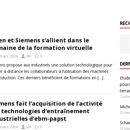
RECH
en et Siemens s’allient dans le
aine de la formation virtuelle
 mars 2024
IdF
0
DER
ns propose aux industriels une solution technologique pour
r à distance les collaborateurs à l’utilisation des machines
oduction. Ces derniers bénéficient de formations en
[…]
Etude
pours
terra
7 juill
mens fait l’acquisition de l’activité
Mich
 technologies d’entraînement
25 mai
ustrielles d’ebm-papst
Schae
 mars 2024
IdF
0
12 mai