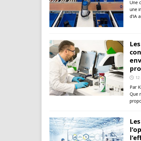
Une c
une i
d’IA 
Les
con
env
pro
12
Par K
Que n
propo
Les
l’o
l’e