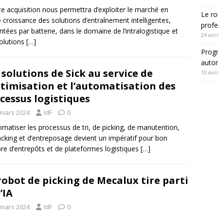
te acquisition nous permettra d’exploiter le marché en
Le ro
e croissance des solutions d’entraînement intelligentes,
profe
ntées par batterie, dans le domaine de l’intralogistique et
24 avri
olutions
[…]
Progr
autom
 solutions de Sick au service de
10 avri
ptimisation et l’automatisation des
cessus logistiques
 mars 2024
IdF
0
omatiser les processus de tri, de picking, de manutention,
acking et d’entreposage devient un impératif pour bon
e d’entrepôts et de plateformes logistiques
[…]
robot de picking de Mecalux tire parti
’IA
 mars 2024
IdF
0