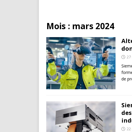
Mois :
mars 2024
Alt
dom
27
Sieme
forme
de pr
Sie
des
ind
22