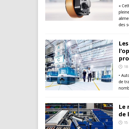
« Cet
plein
alime
des s
Les
l’o
pro
18
• Aut
de tr
nombr
Le 
de l
15