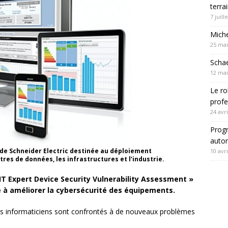
terra
7 juill
Mich
25 mai
Schae
12 mai
Le ro
profe
24 avri
Progr
autom
 de Schneider Electric destinée au déploiement
10 avri
tres de données, les infrastructures et l’industrie.
T Expert Device Security Vulnerability Assessment »
e à améliorer la cybersécurité des équipements.
les informaticiens sont confrontés à de nouveaux problèmes