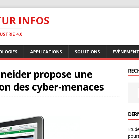
TUR INFOS
STRIE 4.0
OLOGIES
APPLICATIONS
SOLUTIONS
EVÈNEMENT
hneider propose une
RECH
ion des cyber-menaces
DER
Etude
pours