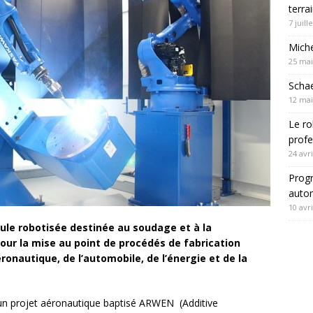
terra
7 juill
Mich
25 mai
Schae
12 mai
Le ro
profe
24 avri
Progr
autom
10 avri
llule robotisée destinée au soudage et à la
pour la mise au point de procédés de fabrication
éronautique, de l’automobile, de l’énergie et de la
’un projet aéronautique baptisé ARWEN (Additive