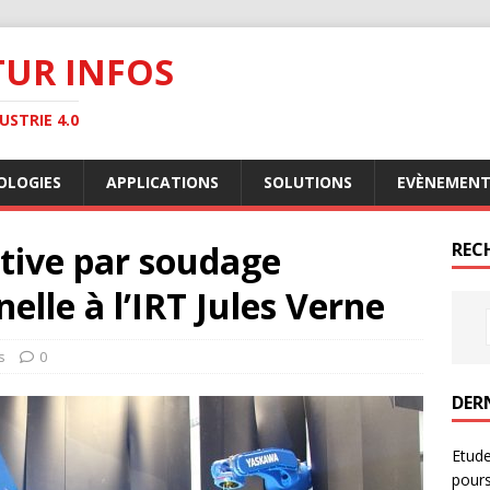
TUR INFOS
STRIE 4.0
OLOGIES
APPLICATIONS
SOLUTIONS
EVÈNEMENT
itive par soudage
RECH
elle à l’IRT Jules Verne
s
0
DER
Etude
pours