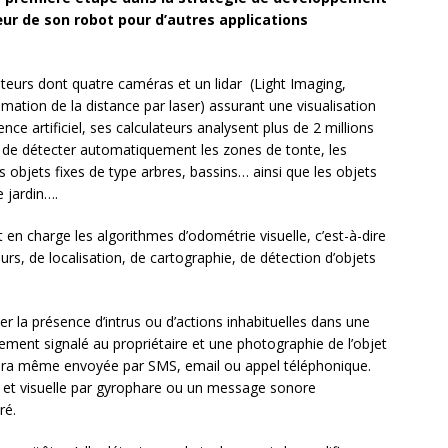
cœur de son robot pour d’autres applications
eurs dont quatre caméras et un lidar (Light Imaging,
mation de la distance par laser) assurant une visualisation
ence artificiel, ses calculateurs analysent plus de 2 millions
i de détecter automatiquement les zones de tonte, les
s objets fixes de type arbres, bassins… ainsi que les objets
 jardin….
n charge les algorithmes d’odométrie visuelle, c’est-à-dire
rs, de localisation, de cartographie, de détection d’objets
 la présence d’intrus ou d’actions inhabituelles dans une
ent signalé au propriétaire et une photographie de l’objet
 sera même envoyée par SMS, email ou appel téléphonique.
re et visuelle par gyrophare ou un message sonore
ré.