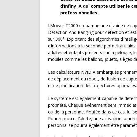
d’Infiny IA qui compte utiliser le 
professionnelles.
I.Mower T2000 embarque une dizaine de capt
Detection And Ranging pour détection et esti
sur 360°. Exploitant des algorithmes d’intellig
d’informations à la seconde permettant ains
adultes et enfants présents sur la pelouse, le
mobiles comme les ballons, jouets, sièges de
Les calculateurs NVIDIA embarqués prennent e
de déplacement du robot, de fusion de capteu
et de planification des trajectoires optimales.
Le système est également capable de détecter
propriété. Chaque événement sera immédiatem
ou de la personne, floutée dans ce cas, lui
Pour renforcer l’alerte, une activation sono
personnalisé pourra également être paramét