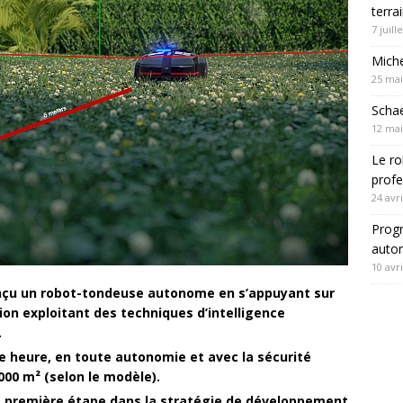
terra
7 juill
Mich
25 mai
Schae
12 mai
Le ro
profe
24 avri
Progr
autom
10 avri
conçu un robot-tondeuse autonome en s’appuyant sur
on exploitant des techniques d’intelligence
.
e heure, en toute autonomie et avec la sécurité
000 m² (selon le modèle).
 première étape dans la stratégie de développement