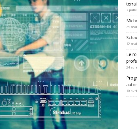
terra
7 juill
Mich
25 mai
Schae
12 mai
Le ro
profe
24 avri
Progr
autom
10 avri