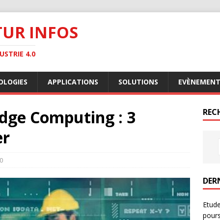
TUR INFOS
STRIE 4.0
OLOGIES
APPLICATIONS
SOLUTIONS
EVÈNEMENT
Edge Computing : 3
RECH
er
0
DER
Etude
pours