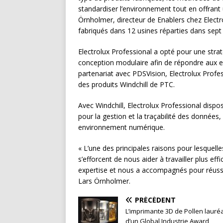
standardiser l’environnement tout en offrant un
Örnholmer, directeur de Enablers chez Electro
fabriqués dans 12 usines réparties dans sept
Electrolux Professional a opté pour une stra
conception modulaire afin de répondre aux e
partenariat avec PDSVision, Electrolux Profes
des produits Windchill de PTC.
Avec Windchill, Electrolux Professional disp
pour la gestion et la traçabilité des données,
environnement numérique.
« L’une des principales raisons pour lesquell
s’efforcent de nous aider à travailler plus e
expertise et nous a accompagnés pour réussir 
Lars Örnholmer.
PRÉCÉDENT
L’imprimante 3D de Pollen lauré
d’un Global Industrie Award