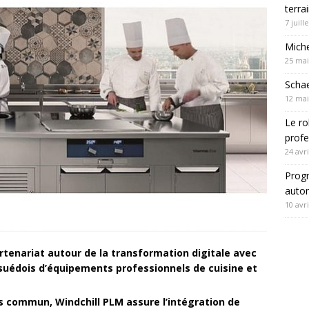
terra
7 juill
Mich
25 mai
Schae
12 mai
Le ro
profe
24 avri
Progr
autom
10 avri
rtenariat autour de la transformation digitale avec
 suédois d’équipements professionnels de cuisine et
 commun, Windchill PLM assure l’intégration de